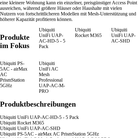
eine kleinere Wohnung kann ein einzelner, preisgünstiger Access Point
ausreichen, während größere Häuser oder Haushalte mit vielen
Nutzern von fortschrittlicheren Modellen mit Mesh-Unterstützung und
höherer Kapazität profitieren können.
Ubiquiti
Ubiquiti
Ubiquiti
UniFi UAP-
Rocket M365
UniFi UAP-
Produkte
AC-HD-5 - 5
AC-SHD
im Fokus
Pack
Ubiquiti PS-
Ubiquiti
5AC - airMax
UniFi AC
AC
Mesh
PrismStation
Professional
5GHz
UAP-AC-M-
PRO
Produktbeschreibungen
Ubiquiti UniFi UAP-AC-HD-5 - 5 Pack
Ubiquiti Rocket M365
Ubiquiti UniFi UAP-AC-SHD
Ubiquiti PS-5AC - airMax AC PrismStation 5GHz