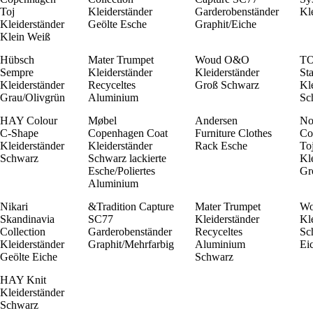
Toj
Kleiderständer
Garderobenständer
Kl
Kleiderständer
Geölte Esche
Graphit/Eiche
Klein Weiß
Hübsch
Mater Trumpet
Woud O&O
TO
Sempre
Kleiderständer
Kleiderständer
St
Kleiderständer
Recyceltes
Groß Schwarz
Kl
Grau/Olivgrün
Aluminium
Sc
HAY Colour
Møbel
Andersen
No
C-Shape
Copenhagen Coat
Furniture Clothes
Co
Kleiderständer
Kleiderständer
Rack Esche
To
Schwarz
Schwarz lackierte
Kl
Esche/Poliertes
Gr
Aluminium
Nikari
&Tradition Capture
Mater Trumpet
Wo
Skandinavia
SC77
Kleiderständer
Kl
Collection
Garderobenständer
Recyceltes
Sc
Kleiderständer
Graphit/Mehrfarbig
Aluminium
Ei
Geölte Eiche
Schwarz
HAY Knit
Kleiderständer
Schwarz