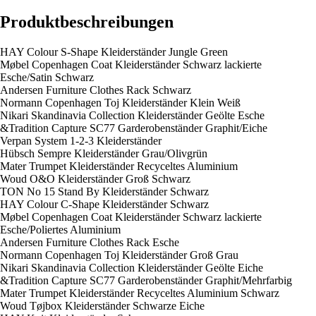
Produktbeschreibungen
HAY Colour S-Shape Kleiderständer Jungle Green
Møbel Copenhagen Coat Kleiderständer Schwarz lackierte
Esche/Satin Schwarz
Andersen Furniture Clothes Rack Schwarz
Normann Copenhagen Toj Kleiderständer Klein Weiß
Nikari Skandinavia Collection Kleiderständer Geölte Esche
&Tradition Capture SC77 Garderobenständer Graphit/Eiche
Verpan System 1-2-3 Kleiderständer
Hübsch Sempre Kleiderständer Grau/Olivgrün
Mater Trumpet Kleiderständer Recyceltes Aluminium
Woud O&O Kleiderständer Groß Schwarz
TON No 15 Stand By Kleiderständer Schwarz
HAY Colour C-Shape Kleiderständer Schwarz
Møbel Copenhagen Coat Kleiderständer Schwarz lackierte
Esche/Poliertes Aluminium
Andersen Furniture Clothes Rack Esche
Normann Copenhagen Toj Kleiderständer Groß Grau
Nikari Skandinavia Collection Kleiderständer Geölte Eiche
&Tradition Capture SC77 Garderobenständer Graphit/Mehrfarbig
Mater Trumpet Kleiderständer Recyceltes Aluminium Schwarz
Woud Tøjbox Kleiderständer Schwarze Eiche