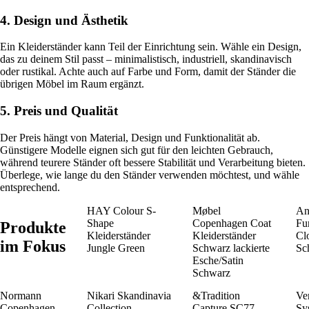
4. Design und Ästhetik
Ein Kleiderständer kann Teil der Einrichtung sein. Wähle ein Design,
das zu deinem Stil passt – minimalistisch, industriell, skandinavisch
oder rustikal. Achte auch auf Farbe und Form, damit der Ständer die
übrigen Möbel im Raum ergänzt.
5. Preis und Qualität
Der Preis hängt von Material, Design und Funktionalität ab.
Günstigere Modelle eignen sich gut für den leichten Gebrauch,
während teurere Ständer oft bessere Stabilität und Verarbeitung bieten.
Überlege, wie lange du den Ständer verwenden möchtest, und wähle
entsprechend.
HAY Colour S-
Møbel
An
Shape
Copenhagen Coat
Fu
Produkte
Kleiderständer
Kleiderständer
Cl
im Fokus
Jungle Green
Schwarz lackierte
Sc
Esche/Satin
Schwarz
Normann
Nikari Skandinavia
&Tradition
Ve
Copenhagen
Collection
Capture SC77
Sy