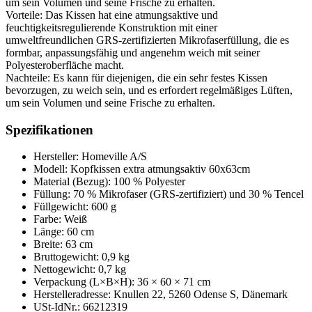
um sein Volumen und seine Frische zu erhalten.
Vorteile: Das Kissen hat eine atmungsaktive und
feuchtigkeitsregulierende Konstruktion mit einer
umweltfreundlichen GRS-zertifizierten Mikrofaserfüllung, die es
formbar, anpassungsfähig und angenehm weich mit seiner
Polyesteroberfläche macht.
Nachteile: Es kann für diejenigen, die ein sehr festes Kissen
bevorzugen, zu weich sein, und es erfordert regelmäßiges Lüften,
um sein Volumen und seine Frische zu erhalten.
Spezifikationen
Hersteller: Homeville A/S
Modell: Kopfkissen extra atmungsaktiv 60x63cm
Material (Bezug): 100 % Polyester
Füllung: 70 % Mikrofaser (GRS-zertifiziert) und 30 % Tencel
Füllgewicht: 600 g
Farbe: Weiß
Länge: 60 cm
Breite: 63 cm
Bruttogewicht: 0,9 kg
Nettogewicht: 0,7 kg
Verpackung (L×B×H): 36 × 60 × 71 cm
Herstelleradresse: Knullen 22, 5260 Odense S, Dänemark
USt-IdNr.: 66212319