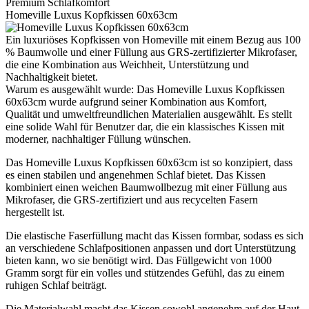
Premium Schlafkomfort
Homeville Luxus Kopfkissen 60x63cm
Ein luxuriöses Kopfkissen von Homeville mit einem Bezug aus 100
% Baumwolle und einer Füllung aus GRS-zertifizierter Mikrofaser,
die eine Kombination aus Weichheit, Unterstützung und
Nachhaltigkeit bietet.
Warum es ausgewählt wurde: Das Homeville Luxus Kopfkissen
60x63cm wurde aufgrund seiner Kombination aus Komfort,
Qualität und umweltfreundlichen Materialien ausgewählt. Es stellt
eine solide Wahl für Benutzer dar, die ein klassisches Kissen mit
moderner, nachhaltiger Füllung wünschen.
Das Homeville Luxus Kopfkissen 60x63cm ist so konzipiert, dass
es einen stabilen und angenehmen Schlaf bietet. Das Kissen
kombiniert einen weichen Baumwollbezug mit einer Füllung aus
Mikrofaser, die GRS-zertifiziert und aus recycelten Fasern
hergestellt ist.
Die elastische Faserfüllung macht das Kissen formbar, sodass es sich
an verschiedene Schlafpositionen anpassen und dort Unterstützung
bieten kann, wo sie benötigt wird. Das Füllgewicht von 1000
Gramm sorgt für ein volles und stützendes Gefühl, das zu einem
ruhigen Schlaf beiträgt.
Die Materialwahl macht das Kissen sowohl angenehm auf der Haut