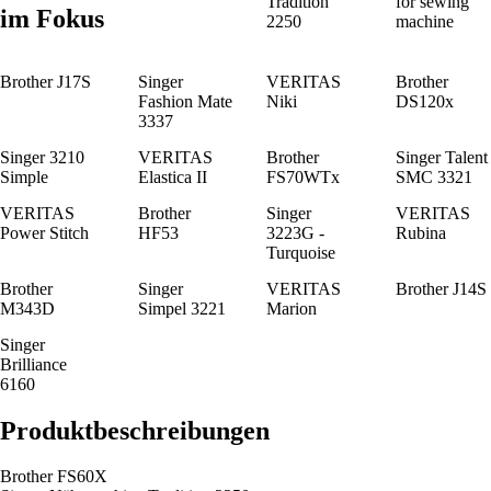
Tradition
for sewing
im Fokus
2250
machine
Brother J17S
Singer
VERITAS
Brother
Fashion Mate
Niki
DS120x
3337
Singer 3210
VERITAS
Brother
Singer Talent
Simple
Elastica II
FS70WTx
SMC 3321
VERITAS
Brother
Singer
VERITAS
Power Stitch
HF53
3223G -
Rubina
Turquoise
Brother
Singer
VERITAS
Brother J14S
M343D
Simpel 3221
Marion
Singer
Brilliance
6160
Produktbeschreibungen
Brother FS60X