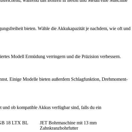
g ausreichend, während das Bohren in Beton und Metall eine Maschine
ngsfreiheit bieten. Wähle die Akkukapazität je nachdem, wie oft und
nciertes Modell Ermüdung verringern und die Präzision verbessern.
annst. Einige Modelle bieten außerdem Schlagfunktion, Drehmoment-
 und ob kompatible Akkus verfügbar sind, falls du ein
 GB 18 LTX BL
JET Bohrmaschine mit 13 mm
Zahnkranzbohrfutter