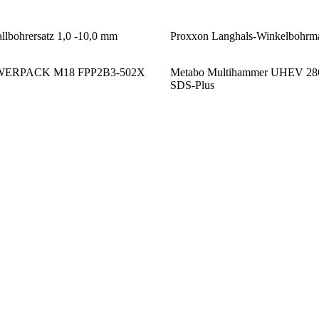
llbohrersatz 1,0 -10,0 mm
Proxxon Langhals-Winkelbohr
OWERPACK M18 FPP2B3-502X
Metabo Multihammer UHEV 28
SDS-Plus