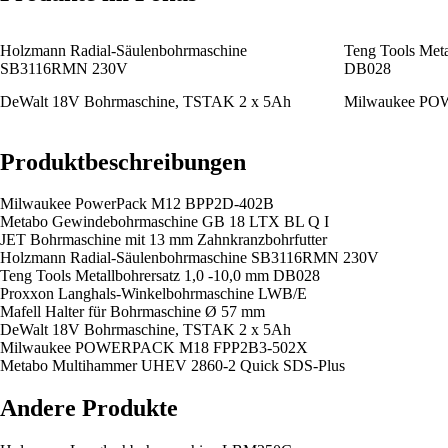
Holzmann Radial-Säulenbohrmaschine
Teng Tools Meta
SB3116RMN 230V
DB028
DeWalt 18V Bohrmaschine, TSTAK 2 x 5Ah
Milwaukee P
Produktbeschreibungen
Milwaukee PowerPack M12 BPP2D-402B
Metabo Gewindebohrmaschine GB 18 LTX BL Q I
JET Bohrmaschine mit 13 mm Zahnkranzbohrfutter
Holzmann Radial-Säulenbohrmaschine SB3116RMN 230V
Teng Tools Metallbohrersatz 1,0 -10,0 mm DB028
Proxxon Langhals-Winkelbohrmaschine LWB/E
Mafell Halter für Bohrmaschine Ø 57 mm
DeWalt 18V Bohrmaschine, TSTAK 2 x 5Ah
Milwaukee POWERPACK M18 FPP2B3-502X
Metabo Multihammer UHEV 2860-2 Quick SDS-Plus
Andere Produkte