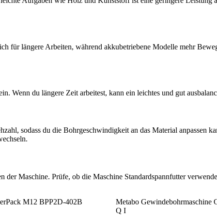
 leichte Aufgaben wie Holz und Kunststoff ist eine geringere Leistun
ich für längere Arbeiten, während akkubetriebene Modelle mehr Bewegu
ein. Wenn du längere Zeit arbeitest, kann ein leichtes und gut ausbala
hzahl, sodass du die Bohrgeschwindigkeit an das Material anpassen k
wechseln.
n der Maschine. Prüfe, ob die Maschine Standardspannfutter verwendet
werPack M12 BPP2D-402B
Metabo Gewindebohrmaschine
Q I