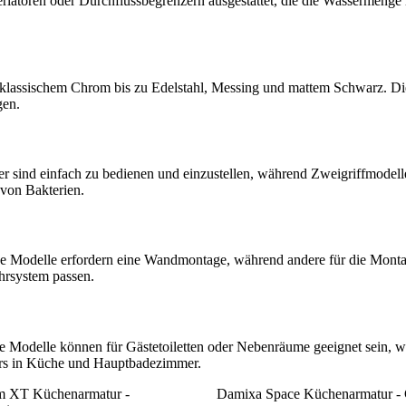
latoren oder Durchflussbegrenzern ausgestattet, die die Wassermenge 
n klassischem Chrom bis zu Edelstahl, Messing und mattem Schwarz. Di
gen.
r sind einfach zu bedienen und einzustellen, während Zweigriffmodell
 von Bakterien.
nige Modelle erfordern eine Wandmontage, während andere für die Mont
hrsystem passen.
e Modelle können für Gästetoiletten oder Nebenräume geeignet sein, w
ders in Küche und Hauptbadezimmer.
m XT Küchenarmatur -
Damixa Space Küchenarmatur -