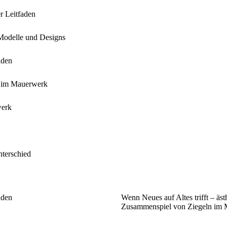
r Leitfaden
 Modelle und Designs
äden
ln im Mauerwerk
werk
nterschied
äden
Wenn Neues auf Altes trifft – äst
Zusammenspiel von Ziegeln im