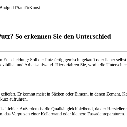
Budget
IT
Sanitär
Kunst
Putz? So erkennen Sie den Unterschied
n Entscheidung: Soll der Putz fertig gemischt gekauft oder lieber sel
Flexibilität und Arbeitsaufwand. Hier erfahren Sie, worin die Unterschi
geliefert. Er kommt meist in Säcken oder Eimern, in denen Zement, Kalk
kurz aufrühren.
Mischfehler. Außerdem ist die Qualität gleichbleibend, da der Herstell
n, das Verputzen einer Kellerwand oder kleinere Fassadenreparaturen.