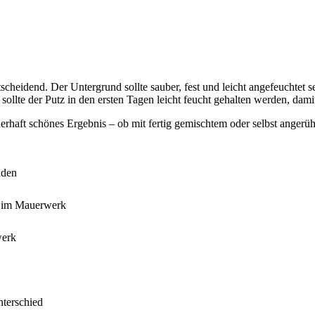
ntscheidend. Der Untergrund sollte sauber, fest und leicht angefeuchtet
llte der Putz in den ersten Tagen leicht feucht gehalten werden, damit
uerhaft schönes Ergebnis – ob mit fertig gemischtem oder selbst angerüh
äden
ln im Mauerwerk
werk
nterschied