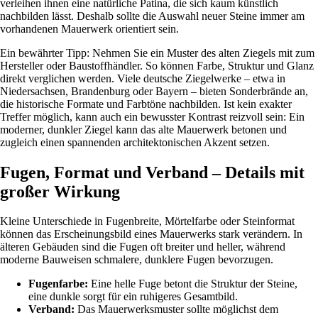
verleihen ihnen eine natürliche Patina, die sich kaum künstlich
nachbilden lässt. Deshalb sollte die Auswahl neuer Steine immer am
vorhandenen Mauerwerk orientiert sein.
Ein bewährter Tipp: Nehmen Sie ein Muster des alten Ziegels mit zum
Hersteller oder Baustoffhändler. So können Farbe, Struktur und Glanz
direkt verglichen werden. Viele deutsche Ziegelwerke – etwa in
Niedersachsen, Brandenburg oder Bayern – bieten Sonderbrände an,
die historische Formate und Farbtöne nachbilden. Ist kein exakter
Treffer möglich, kann auch ein bewusster Kontrast reizvoll sein: Ein
moderner, dunkler Ziegel kann das alte Mauerwerk betonen und
zugleich einen spannenden architektonischen Akzent setzen.
Fugen, Format und Verband – Details mit
großer Wirkung
Kleine Unterschiede in Fugenbreite, Mörtelfarbe oder Steinformat
können das Erscheinungsbild eines Mauerwerks stark verändern. In
älteren Gebäuden sind die Fugen oft breiter und heller, während
moderne Bauweisen schmalere, dunklere Fugen bevorzugen.
Fugenfarbe:
Eine helle Fuge betont die Struktur der Steine,
eine dunkle sorgt für ein ruhigeres Gesamtbild.
Verband:
Das Mauerwerksmuster sollte möglichst dem