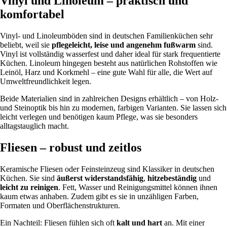
Vinyl und Linoleum – praktisch und
komfortabel
Vinyl- und Linoleumböden sind in deutschen Familienküchen sehr
beliebt, weil sie
pflegeleicht, leise und angenehm fußwarm
sind.
Vinyl ist vollständig wasserfest und daher ideal für stark frequentierte
Küchen. Linoleum hingegen besteht aus natürlichen Rohstoffen wie
Leinöl, Harz und Korkmehl – eine gute Wahl für alle, die Wert auf
Umweltfreundlichkeit legen.
Beide Materialien sind in zahlreichen Designs erhältlich – von Holz-
und Steinoptik bis hin zu modernen, farbigen Varianten. Sie lassen sich
leicht verlegen und benötigen kaum Pflege, was sie besonders
alltagstauglich macht.
Fliesen – robust und zeitlos
Keramische Fliesen oder Feinsteinzeug sind Klassiker in deutschen
Küchen. Sie sind
äußerst widerstandsfähig
,
hitzebeständig
und
leicht zu reinigen
. Fett, Wasser und Reinigungsmittel können ihnen
kaum etwas anhaben. Zudem gibt es sie in unzähligen Farben,
Formaten und Oberflächenstrukturen.
Ein Nachteil: Fliesen fühlen sich oft
kalt und hart
an. Mit einer