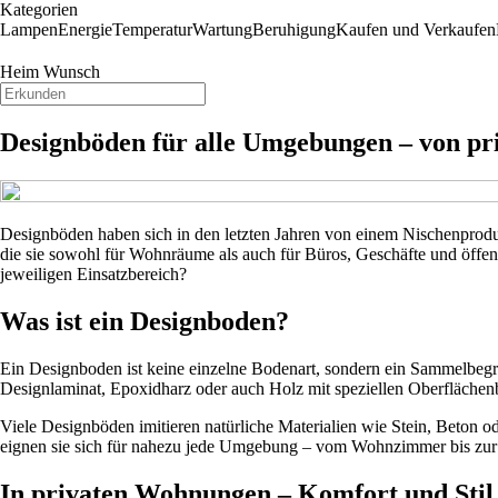
Kategorien
Lampen
Energie
Temperatur
Wartung
Beruhigung
Kaufen und Verkaufen
Heim Wunsch
Designböden für alle Umgebungen – von pr
Designböden haben sich in den letzten Jahren von einem Nischenprodukt
die sie sowohl für Wohnräume als auch für Büros, Geschäfte und öffen
jeweiligen Einsatzbereich?
Was ist ein Designboden?
Ein Designboden ist keine einzelne Bodenart, sondern ein Sammelbegr
Designlaminat, Epoxidharz oder auch Holz mit speziellen Oberflächenb
Viele Designböden imitieren natürliche Materialien wie Stein, Beton od
eignen sie sich für nahezu jede Umgebung – vom Wohnzimmer bis zur
In privaten Wohnungen – Komfort und Stil 