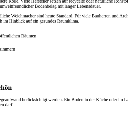
ere Rolle. Viele Hersteller setzen auf recycelte oder natürliche Rohs
r, umweltfreundlicher Bodenbelag mit langer Lebensdauer.
dliche Weichmacher sind heute Standard. Für viele Bauherren und Archi
ch im Hinblick auf ein gesundes Raumklima.
öffentlichen Räumen
rzimmern
chön
legeaufwand berücksichtigt werden. Ein Boden in der Küche oder im Lad
n darf.