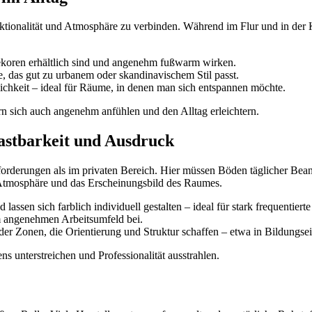
ionalität und Atmosphäre zu verbinden. Während im Flur und in der Küc
Dekoren erhältlich sind und angenehm fußwarm wirken.
e, das gut zu urbanem oder skandinavischem Stil passt.
ichkeit – ideal für Räume, in denen man sich entspannen möchte.
n sich auch angenehm anfühlen und den Alltag erleichtern.
astbarkeit und Ausdruck
orderungen als im privaten Bereich. Hier müssen Böden täglicher Bea
ie Atmosphäre und das Erscheinungsbild des Raumes.
 lassen sich farblich individuell gestalten – ideal für stark frequentiert
m angenehmen Arbeitsumfeld bei.
er Zonen, die Orientierung und Struktur schaffen – etwa in Bildungse
unterstreichen und Professionalität ausstrahlen.