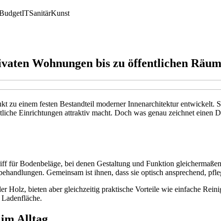
Budget
IT
Sanitär
Kunst
ivaten Wohnungen bis zu öffentlichen Räu
 zu einem festen Bestandteil moderner Innenarchitektur entwickelt. Si
tliche Einrichtungen attraktiv macht. Doch was genau zeichnet einen 
iff für Bodenbeläge, bei denen Gestaltung und Funktion gleichermaße
ehandlungen. Gemeinsam ist ihnen, dass sie optisch ansprechend, pfleg
er Holz, bieten aber gleichzeitig praktische Vorteile wie einfache Rein
 Ladenfläche.
im Alltag