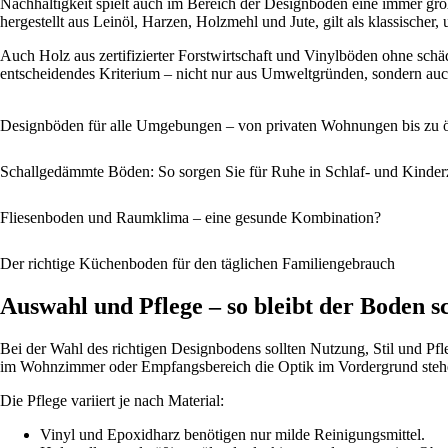
Nachhaltigkeit spielt auch im Bereich der Designböden eine immer größ
hergestellt aus Leinöl, Harzen, Holzmehl und Jute, gilt als klassische
Auch Holz aus zertifizierter Forstwirtschaft und Vinylböden ohne schä
entscheidendes Kriterium – nicht nur aus Umweltgründen, sondern au
Designböden für alle Umgebungen – von privaten Wohnungen bis zu 
Schallgedämmte Böden: So sorgen Sie für Ruhe in Schlaf- und Kinde
Fliesenboden und Raumklima – eine gesunde Kombination?
Der richtige Küchenboden für den täglichen Familiengebrauch
Auswahl und Pflege – so bleibt der Boden s
Bei der Wahl des richtigen Designbodens sollten Nutzung, Stil und Pf
im Wohnzimmer oder Empfangsbereich die Optik im Vordergrund stehe
Die Pflege variiert je nach Material:
Vinyl und Epoxidharz benötigen nur milde Reinigungsmittel.