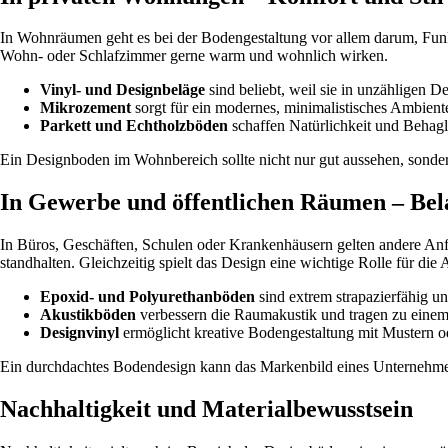
In Wohnräumen geht es bei der Bodengestaltung vor allem darum, Funkt
Wohn- oder Schlafzimmer gerne warm und wohnlich wirken.
Vinyl- und Designbeläge
sind beliebt, weil sie in unzähligen 
Mikrozement
sorgt für ein modernes, minimalistisches Ambient
Parkett und Echtholzböden
schaffen Natürlichkeit und Behagl
Ein Designboden im Wohnbereich sollte nicht nur gut aussehen, sonder
In Gewerbe und öffentlichen Räumen – Bel
In Büros, Geschäften, Schulen oder Krankenhäusern gelten andere Anf
standhalten. Gleichzeitig spielt das Design eine wichtige Rolle für d
Epoxid- und Polyurethanböden
sind extrem strapazierfähig und
Akustikböden
verbessern die Raumakustik und tragen zu eine
Designvinyl
ermöglicht kreative Bodengestaltung mit Mustern od
Ein durchdachtes Bodendesign kann das Markenbild eines Unternehmens 
Nachhaltigkeit und Materialbewusstsein