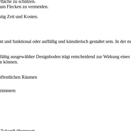
rfläche zu schützen.
 um Flecken zu vermeiden.
stig Zeit und Kosten.
t und funktional oder auffällig und künstlerisch gestaltet sein. In de
ltig ausgewählter Designboden trägt entscheidend zur Wirkung eines Ra
en können.
öffentlichen Räumen
rzimmern
 Zukunft überzeugt