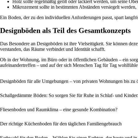
Holz sollte regelmäßig geölt oder lackiert werden, um seine Obe
Mikrozement sollte in bestimmten Abständen versiegelt werden,
Ein Boden, der zu den individuellen Anforderungen passt, spart langfri
Designböden als Teil des Gesamtkonzepts
Das Besondere an Designböden ist ihre Vielseitigkeit. Sie können dezen
verstanden, das Räume verbindet und Identität schafft.
Ob in der Wohnung, im Büro oder in öffentlichen Gebäuden – ein sorgfä
aufeinandertreffen – und auf der sich Menschen Tag für Tag wohlfühl
Designböden für alle Umgebungen – von privaten Wohnungen bis zu 
Schallgedämmte Böden: So sorgen Sie für Ruhe in Schlaf- und Kinde
Fliesenboden und Raumklima – eine gesunde Kombination?
Der richtige Küchenboden für den täglichen Familiengebrauch
Farbwahl für den Boden – Wählen Sie einen Farbton, der heute und in