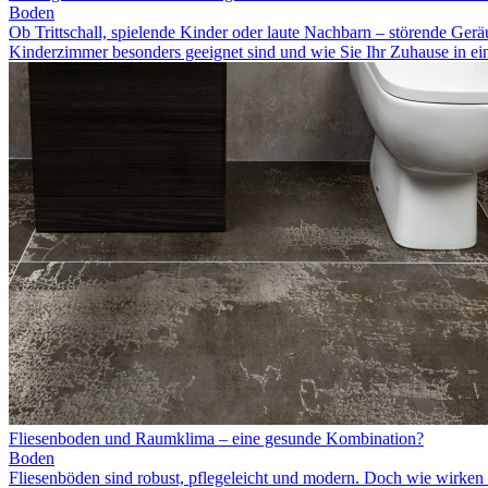
Boden
Ob Trittschall, spielende Kinder oder laute Nachbarn – störende Gerä
Kinderzimmer besonders geeignet sind und wie Sie Ihr Zuhause in e
Fliesenboden und Raumklima – eine gesunde Kombination?
Boden
Fliesenböden sind robust, pflegeleicht und modern. Doch wie wirken