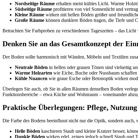
Nordseitige Räume
erhalten meist kühles Licht. Warme Holztö
Südseitige Räume
profitieren von viel Sonnenlicht und vertra
Kleine Räume
wirken mit hellen Böden größer und freundliche
Große Räume
können dunklere Böden tragen, die Tiefe und Ch
Betrachten Sie Farbproben zu verschiedenen Tageszeiten – das Licht 
Denken Sie an das Gesamtkonzept der Ein
Der Boden sollte harmonisch mit Wänden, Möbeln und Textilien zusam
Neutrale Böden
in hellen oder grauen Tönen sind vielseitig un
Warme Holzarten
wie Eiche, Buche oder Nussbaum schaffen G
Kühle Nuancen
wie graue Esche oder Betonoptik wirken mode
Überlegen Sie auch, ob Sie in allen Räumen denselben Boden verlege
Funktionsbereiche – etwa Küche und Wohnraum – voneinander abzu
Praktische Überlegungen: Pflege, Nutzung
Die Farbe des Bodens beeinflusst nicht nur die Optik, sondern auch, wi
Helle Böden
kaschieren Staub und kleine Kratzer besser, könn
Dunkle Böden
wirken edel, zeigen jedoch schnell Staub und T