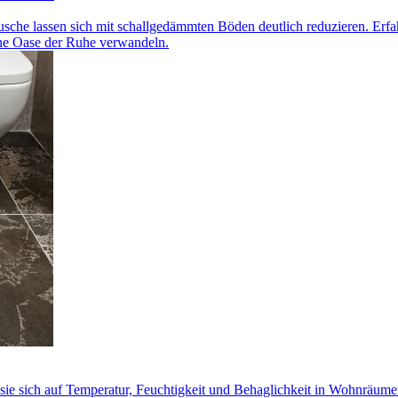
usche lassen sich mit schallgedämmten Böden deutlich reduzieren. Erfa
ine Oase der Ruhe verwandeln.
 sie sich auf Temperatur, Feuchtigkeit und Behaglichkeit in Wohnräum