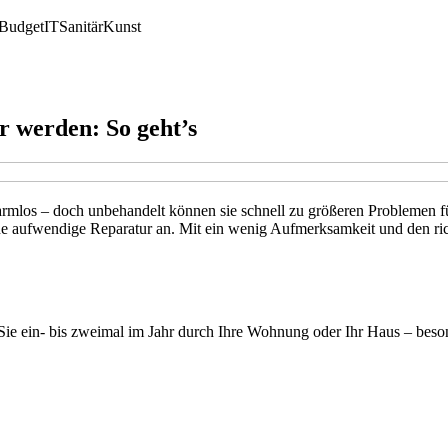
Budget
IT
Sanitär
Kunst
r werden: So geht’s
armlos – doch unbehandelt können sie schnell zu größeren Problemen f
 eine aufwendige Reparatur an. Mit ein wenig Aufmerksamkeit und den ric
n Sie ein- bis zweimal im Jahr durch Ihre Wohnung oder Ihr Haus – bes