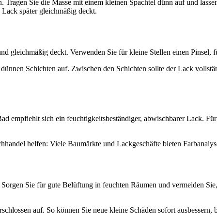
 Tragen Sie die Masse mit einem kleinen Spachtel dünn auf und lassen S
e Lack später gleichmäßig deckt.
nd gleichmäßig deckt. Verwenden Sie für kleine Stellen einen Pinsel, f
ünnen Schichten auf. Zwischen den Schichten sollte der Lack vollstän
ad empfiehlt sich ein feuchtigkeitsbeständiger, abwischbarer Lack. Fü
hhandel helfen: Viele Baumärkte und Lackgeschäfte bieten Farbanalys
Sorgen Sie für gute Belüftung in feuchten Räumen und vermeiden Sie, M
rschlossen auf. So können Sie neue kleine Schäden sofort ausbessern, 